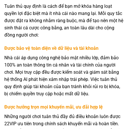
Tuân thủ quy định là cách để bạn mở khóa hàng loạt
quyền lợi đặc biệt mà ít nhà cái nào mang lại. Mỗi quy tắc
được đặt ra không nhằm ràng buộc, mà để tạo nên một hệ
sinh thái cá cược công bằng, an toàn lâu dài cho cộng
đồng người chơi:
Được bảo vệ toàn diện về dữ liệu và tài khoản
Nhà cái áp dụng công nghệ bảo mật nhiều lớp, đảm bảo
100% an toàn thông tin cá nhân và tài chính của người
chơi. Mọi truy cập đều được kiểm soát và giám sát bằng
hệ thống AI phát hiện xâm nhập trái phép. Việc tuân thủ
quy định giúp tài khoản của bạn tránh khỏi rủi ro bị khóa,
bị chiếm quyền truy cập hoặc mất dữ liệu.
Được hưởng trọn mọi khuyến mãi, ưu đãi hợp lệ
Những người chơi tuân thủ đầy đủ điều khoản luôn được
22VIP ưu tiên trong chính sách khuyến mãi và hoàn tiền.