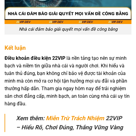
Nhà cái đảm bảo giải quyết mọi vấn đề công bằng
Kết luận
Điều khoản điều kiện 22VIP
là nền tảng tạo nên sự minh
bạch và niềm tin giữa nhà cái và người chơi. Khi hiểu và
tuân thủ đúng, bạn không chỉ bảo vệ được tài khoản của
mình mà còn mở ra cơ hội tận hưởng mọi ưu đãi và phần
thưởng hấp dẫn. Tham gia ngay hôm nay để trải nghiệm
sân chơi đẳng cấp, minh bạch, an toàn cùng nhà cái uy tín
hàng đầu.
Xem thêm:
Miễn Trừ Trách Nhiệm
22VIP
– Hiểu Rõ, Chơi Đúng, Thắng Vững Vàng