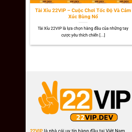
Tài Xỉu 22VIP – Cuộc Chơi Tốc Độ Và Cảm
Xúc Bùng Nổ
Tài Xỉu 22VIP là lựa chọn hàng đầu của những tay
cược yêu thích chiến [...]
Ưu điểm vàng làm nên sức h
Trong thế giới cá cược trực tuyến cạnh tranh 
Chính nhờ những ưu điểm vượt trội sau đây
Á:
Tốc độ nạp rút nhanh như chớp, chỉ 
Một trong những yếu tố khiến cược thủ yêu t
tất, tiền về tài khoản trong 30 giây, không ch
Tỷ lệ trả thưởng siêu khủng, minh b
22VIP
là nhà cái uy tín hàng đầu tại Việt Nam