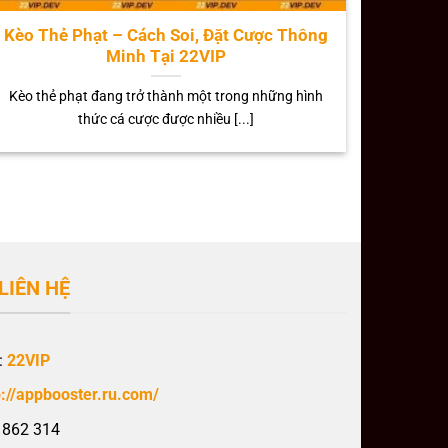
Kèo Thẻ Phạt – Cách Soi, Đặt Cược Thông
Minh Tại 22VIP
Kèo thẻ phạt đang trở thành một trong những hình
thức cá cược được nhiều [...]
 biểu tượng của tốc độ, minh bạch và uy tín.
ng người chơi Việt Nam và khu vực Đông Nam
LIÊN HỆ
:
22VIP
y rút, mọi thao tác chỉ cần vài chạm là hoàn
p://appbooster.ru.com/
 862 314