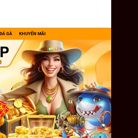
ĐÁ GÀ
KHUYẾN MÃI