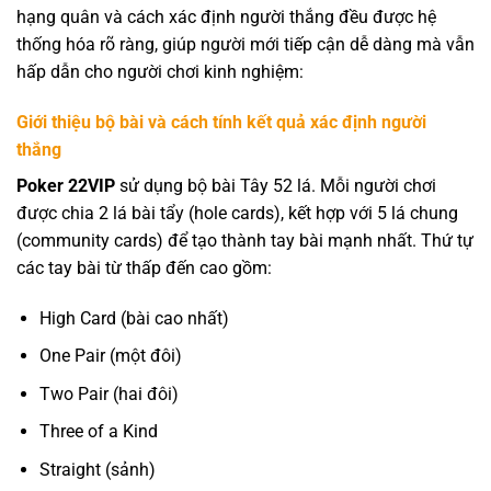
hạng quân và cách xác định người thắng đều được hệ
thống hóa rõ ràng, giúp người mới tiếp cận dễ dàng mà vẫn
hấp dẫn cho người chơi kinh nghiệm:
Giới thiệu bộ bài và cách tính kết quả xác định người
thắng
Poker 22VIP
sử dụng bộ bài Tây 52 lá. Mỗi người chơi
được chia 2 lá bài tẩy (hole cards), kết hợp với 5 lá chung
(community cards) để tạo thành tay bài mạnh nhất. Thứ tự
các tay bài từ thấp đến cao gồm:
High Card (bài cao nhất)
One Pair (một đôi)
Two Pair (hai đôi)
Three of a Kind
Straight (sảnh)