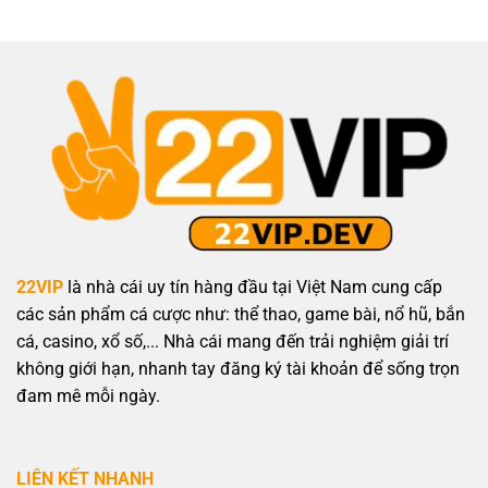
22VIP
là nhà cái uy tín hàng đầu tại Việt Nam cung cấp
các sản phẩm cá cược như: thể thao, game bài, nổ hũ, bắn
cá, casino, xổ số,... Nhà cái mang đến trải nghiệm giải trí
không giới hạn, nhanh tay đăng ký tài khoản để sống trọn
đam mê mỗi ngày.
LIÊN KẾT NHANH