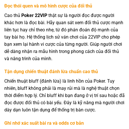
Đọc thói quen và mô hình cược của đối thủ
Cao thủ
Poker 22VIP
thật sự là người đọc được người
khác hơn là đọc bài. Hãy quan sát xem đối thủ cược mạnh
liên tục hay chỉ theo nhẹ, từ đó phán đoán độ mạnh của
tay bài họ. Hệ thống lịch sử ván chơi của 22VIP cho phép
bạn xem lại hành vi cược của từng người. Giúp người chơi
dễ dàng nhận ra mẫu hình trong phong cách của đối thủ
và nâng trình của mình.
Tận dụng chiến thuật đánh lừa chuẩn cao thủ
Chiến thuật bluff (đánh lừa) là linh hồn của Poker. Tuy
nhiên, bluff không phải là may rủi mà là nghệ thuật chọn
thời điểm hợp lý. Chỉ bluff khi bạn đang ở vị trí sau hoặc đã
đọc được đối thủ có bài yếu. Đây là kỹ năng mà người chơi
dày dạn luôn tận dụng để thống trị bàn cược.
Ghi nhớ xác suất bài ra và odds cơ bản