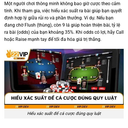
Một người chơi thông minh không bao giờ cược theo cảm
tính. Khi tham gia, việc hiểu xác suất ra bài giúp bạn quyết
định hợp lý giữa rủi ro và phần thưởng. Ví dụ: Nếu bạn
đang chờ Flush (thùng), còn 9 lá giúp hoàn thiện bài, tỷ lệ
ra bài (odds) của bạn khoảng 35%. Khi odds có lợi, hãy Call
hoặc Raise mạnh tay để tối đa hóa giá trị thắng.
Hiểu xác suất để cá cược đúng quy luật