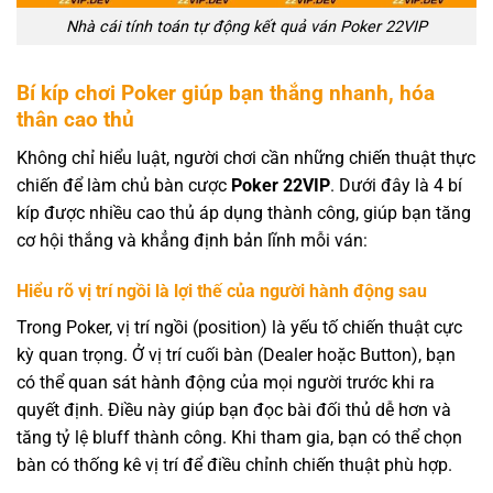
Nhà cái tính toán tự động kết quả ván Poker 22VIP
Bí kíp chơi Poker giúp bạn thắng nhanh, hóa
thân cao thủ
Không chỉ hiểu luật, người chơi cần những chiến thuật thực
chiến để làm chủ bàn cược
Poker 22VIP
. Dưới đây là 4 bí
kíp được nhiều cao thủ áp dụng thành công, giúp bạn tăng
cơ hội thắng và khẳng định bản lĩnh mỗi ván:
Hiểu rõ vị trí ngồi là lợi thế của người hành động sau
Trong Poker, vị trí ngồi (position) là yếu tố chiến thuật cực
kỳ quan trọng. Ở vị trí cuối bàn (Dealer hoặc Button), bạn
có thể quan sát hành động của mọi người trước khi ra
quyết định. Điều này giúp bạn đọc bài đối thủ dễ hơn và
tăng tỷ lệ bluff thành công. Khi tham gia, bạn có thể chọn
bàn có thống kê vị trí để điều chỉnh chiến thuật phù hợp.