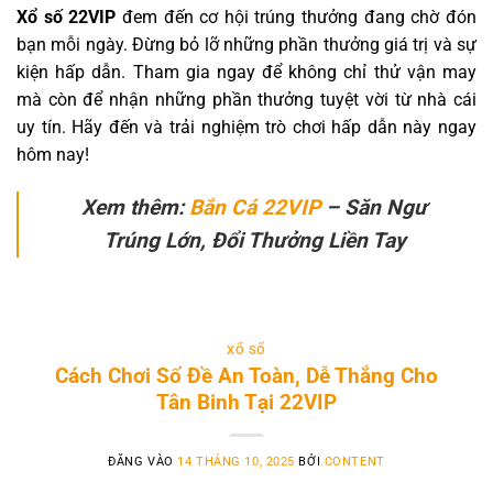
Xổ số 22VIP
đem đến cơ hội trúng thưởng đang chờ đón
bạn mỗi ngày. Đừng bỏ lỡ những phần thưởng giá trị và sự
kiện hấp dẫn. Tham gia ngay để không chỉ thử vận may
mà còn để nhận những phần thưởng tuyệt vời từ nhà cái
uy tín. Hãy đến và trải nghiệm trò chơi hấp dẫn này ngay
hôm nay!
Xem thêm:
Bắn Cá 22VIP
– Săn Ngư
Trúng Lớn, Đổi Thưởng Liền Tay
XỔ SỐ
Cách Chơi Số Đề An Toàn, Dễ Thắng Cho
Tân Binh Tại 22VIP
ĐĂNG VÀO
14 THÁNG 10, 2025
BỞI
CONTENT