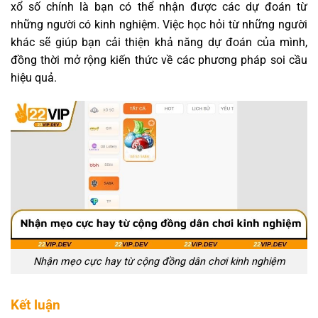
xổ số chính là bạn có thể nhận được các dự đoán từ
những người có kinh nghiệm. Việc học hỏi từ những người
khác sẽ giúp bạn cải thiện khả năng dự đoán của mình,
đồng thời mở rộng kiến thức về các phương pháp soi cầu
hiệu quả.
Nhận mẹo cực hay từ cộng đồng dân chơi kinh nghiệm
Kết luận