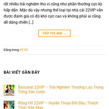
rất nhiều trải nghiệm thú vị cũng như phần thưởng cực kỳ
hấp dẫn. Mặc dù vậy nhưng thể loại tại nhà cái 22VIP vẫn
được đánh giá có độ khó cực cao và không phải ai cũng
dễ dàng chiến […]
TIẾP TỤC ĐỌC
→
Đăng trong
Xổ Số
BÀI VIẾT GẦN ĐÂY
Baccarat 22VIP – Trải Nghiệm Thượng Lưu Trong
Từng Ván Cược
Rồng Hổ 22VIP – Huyền Thoại Đối Đầu, Thách
Thức Vận May