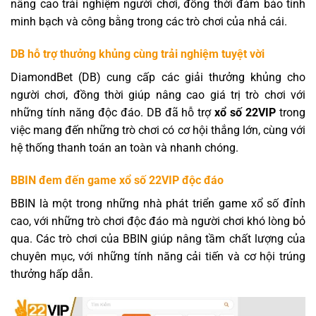
nâng cao trải nghiệm người chơi, đồng thời đảm bảo tính
minh bạch và công bằng trong các trò chơi của nhả cái.
DB hỗ trợ thưởng khủng cùng trải nghiệm tuyệt vời
DiamondBet (DB) cung cấp các giải thưởng khủng cho
người chơi, đồng thời giúp nâng cao giá trị trò chơi với
những tính năng độc đáo. DB đã hỗ trợ
xổ số 22VIP
trong
việc mang đến những trò chơi có cơ hội thắng lớn, cùng với
hệ thống thanh toán an toàn và nhanh chóng.
BBIN đem đến game xổ số 22VIP độc đáo
BBIN là một trong những nhà phát triển game xổ số đỉnh
cao, với những trò chơi độc đáo mà người chơi khó lòng bỏ
qua. Các trò chơi của BBIN giúp nâng tầm chất lượng của
chuyên mục, với những tính năng cải tiến và cơ hội trúng
thưởng hấp dẫn.