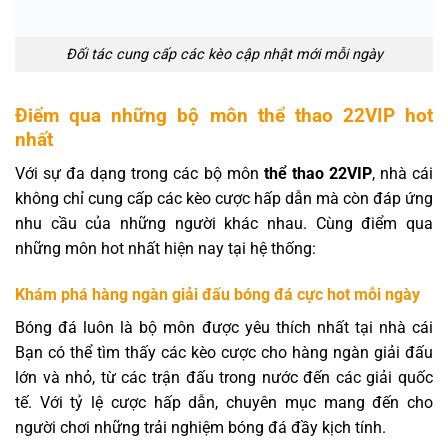
Đối tác cung cấp các kèo cập nhật mới mỗi ngày
Điểm qua những bộ môn thể thao 22VIP hot
nhất
Với sự đa dạng trong các bộ môn
thể thao 22VIP
, nhà cái
không chỉ cung cấp các kèo cược hấp dẫn mà còn đáp ứng
nhu cầu của những người khác nhau. Cùng điểm qua
những môn hot nhất hiện nay tại hệ thống:
Khám phá hàng ngàn giải đấu bóng đá cực hot mỗi ngày
Bóng đá luôn là bộ môn được yêu thích nhất tại nhà cái
Bạn có thể tìm thấy các kèo cược cho hàng ngàn giải đấu
lớn và nhỏ, từ các trận đấu trong nước đến các giải quốc
tế. Với tỷ lệ cược hấp dẫn, chuyên mục mang đến cho
người chơi những trải nghiệm bóng đá đầy kịch tính.