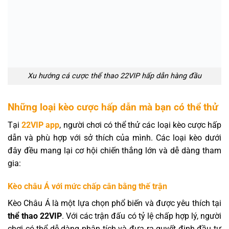
Xu hướng cá cược thể thao 22VIP hấp dẫn hàng đầu
Những loại kèo cược hấp dẫn mà bạn có thể thử
Tại
22VIP app
, người chơi có thể thử các loại kèo cược hấp
dẫn và phù hợp với sở thích của mình. Các loại kèo dưới
đây đều mang lại cơ hội chiến thắng lớn và dễ dàng tham
gia:
Kèo châu Á với mức chấp cân bằng thế trận
Kèo Châu Á là một lựa chọn phổ biến và được yêu thích tại
thể thao 22VIP
. Với các trận đấu có tỷ lệ chấp hợp lý, người
chơi có thể dễ dàng phân tích và đưa ra quyết định đầu tư