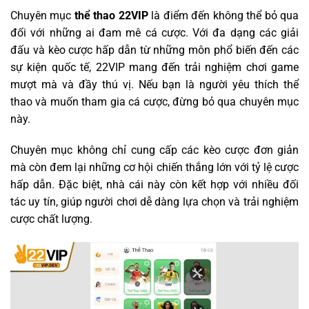
Chuyên mục
thể thao 22VIP
là điểm đến không thể bỏ qua
đối với những ai đam mê cá cược. Với đa dạng các giải
đấu và kèo cược hấp dẫn từ những môn phổ biến đến các
sự kiện quốc tế, 22VIP mang đến trải nghiệm chơi game
mượt mà và đầy thú vị. Nếu bạn là người yêu thích thể
thao và muốn tham gia cá cược, đừng bỏ qua chuyên mục
này.
Chuyên mục không chỉ cung cấp các kèo cược đơn giản
mà còn đem lại những cơ hội chiến thắng lớn với tỷ lệ cược
hấp dẫn. Đặc biệt, nhà cái này còn kết hợp với nhiều đối
tác uy tín, giúp người chơi dễ dàng lựa chọn và trải nghiệm
cược chất lượng.