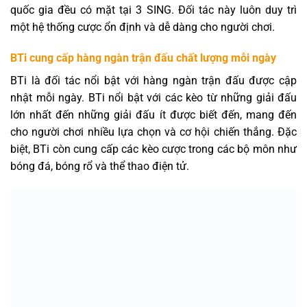
quốc gia đều có mặt tại 3 SING. Đối tác này luôn duy trì
một hệ thống cược ổn định và dễ dàng cho người chơi.
BTi cung cấp hàng ngàn trận đấu chất lượng mỗi ngày
BTi là đối tác nổi bật với hàng ngàn trận đấu được cập
nhật mỗi ngày. BTi nổi bật với các kèo từ những giải đấu
lớn nhất đến những giải đấu ít được biết đến, mang đến
cho người chơi nhiều lựa chọn và cơ hội chiến thắng. Đặc
biệt, BTi còn cung cấp các kèo cược trong các bộ môn như
bóng đá, bóng rổ và thể thao điện tử.