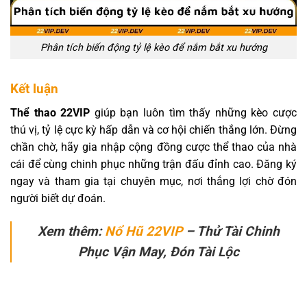
Phân tích biến động tỷ lệ kèo để nắm bắt xu hướng
Kết luận
Thể thao 22VIP
giúp bạn luôn tìm thấy những kèo cược
thú vị, tỷ lệ cực kỳ hấp dẫn và cơ hội chiến thắng lớn. Đừng
chần chờ, hãy gia nhập cộng đồng cược thể thao của nhà
cái để cùng chinh phục những trận đấu đỉnh cao. Đăng ký
ngay và tham gia tại chuyên mục, nơi thắng lợi chờ đón
người biết dự đoán.
Xem thêm:
Nổ Hũ 22VIP
– Thử Tài Chinh
Phục Vận May, Đón Tài Lộc