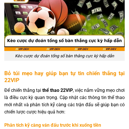
Kèo cược dự đoán tổng số bàn thắng cực kỳ hấp dẫn
Bỏ túi mẹo hay giúp bạn tự tin chiến thắng tại
22VIP
Để chiến thắng tại
thể thao 22VIP
, việc nắm vững mẹo chơi
là điều cực kỳ quan trọng. Cập nhật các thông tin thể thao
mới nhất và phân tích kỹ càng các trận đấu sẽ giúp bạn có
chiến lược cược hiệu quả hơn:
Phân tích kỹ càng ván đấu trước khi xuống tiền