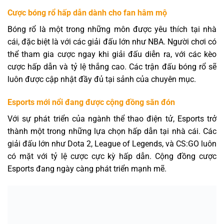
Cược bóng rổ hấp dẫn dành cho fan hâm mộ
Bóng rổ là một trong những môn được yêu thích tại nhà
cái, đặc biệt là với các giải đấu lớn như NBA. Người chơi có
thể tham gia cược ngay khi giải đấu diễn ra, với các kèo
cược hấp dẫn và tỷ lệ thắng cao. Các trận đấu bóng rổ sẽ
luôn được cập nhật đầy đủ tại sảnh của chuyên mục.
Esports mới nổi đang được cộng đồng săn đón
Với sự phát triển của ngành thể thao điện tử, Esports trở
thành một trong những lựa chọn hấp dẫn tại nhà cái. Các
giải đấu lớn như Dota 2, League of Legends, và CS:GO luôn
có mặt với tỷ lệ cược cực kỳ hấp dẫn. Cộng đồng cược
Esports đang ngày càng phát triển mạnh mẽ.