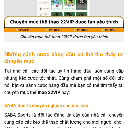
Chuyên mục thể thao 22VIP được fan yêu thích
Những sảnh cược hàng đầu có thể tìm thấy tại
chuyên mục
Tại nhà cái, các đối tác uy tín hàng đầu luôn cung cấp
những kèo cược tốt nhất. Cùng khám phá một số đối tác
nổi bật và sảnh cược hàng đầu mà bạn có thể tìm thấy tại
chuyên mục
thể thao 22VIP
này:
SABA Sports chuyên nghiệp cho mọi kèo
SABA Sports là đối tác đáng tin cậy của nhà cái, chuyên
cung cấp các kèo thể thao chất lượng cho mọi người chơi.