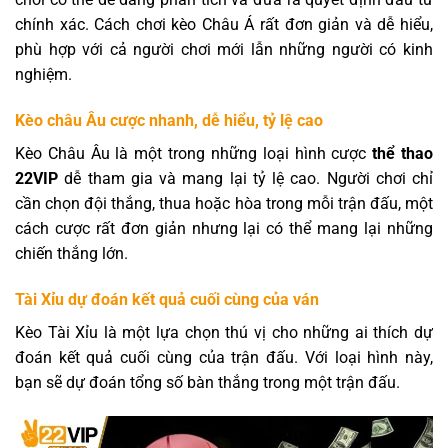
chính xác. Cách chơi kèo Châu Á rất đơn giản và dễ hiểu,
phù hợp với cả người chơi mới lẫn những người có kinh
nghiệm.
Kèo châu Âu cược nhanh, dễ hiểu, tỷ lệ cao
Kèo Châu Âu là một trong những loại hình cược
thể thao
22VIP
dễ tham gia và mang lại tỷ lệ cao. Người chơi chỉ
cần chọn đội thắng, thua hoặc hòa trong mỗi trận đấu, một
cách cược rất đơn giản nhưng lại có thể mang lại những
chiến thắng lớn.
Tài Xỉu dự đoán kết quả cuối cùng của ván
Kèo Tài Xỉu là một lựa chọn thú vị cho những ai thích dự
đoán kết quả cuối cùng của trận đấu. Với loại hình này,
bạn sẽ dự đoán tổng số bàn thắng trong một trận đấu.