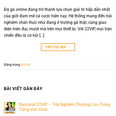
Đá gà online đang trở thành lựa chọn giải trí hấp dẫn nhất
của giới đam mê cá cược hiện nay. Hệ thống mang đến trải
nghiệm chân thực như đang ở trường gà thật, cùng giao
diện hiện đại, mượt mà trên mọi thiết bị. Với 22VIP, mọi trận
chiến đều là cơ hội […]
TIẾP TỤC ĐỌC
→
Đăng trong
Đá Gà
BÀI VIẾT GẦN ĐÂY
Baccarat 22VIP – Trải Nghiệm Thượng Lưu Trong
Từng Ván Cược