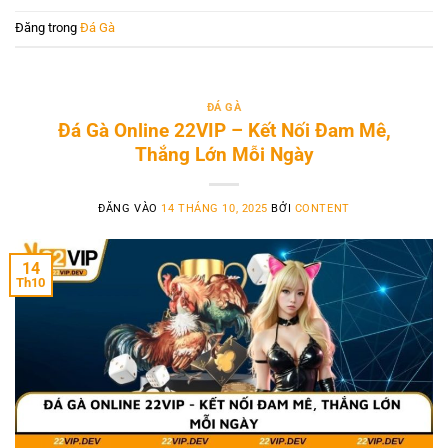
Đăng trong
Đá Gà
ĐÁ GÀ
Đá Gà Online 22VIP – Kết Nối Đam Mê,
Thắng Lớn Mỗi Ngày
ĐĂNG VÀO
14 THÁNG 10, 2025
BỞI
CONTENT
14
Th10