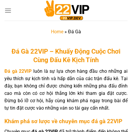
Bỏ
qua
nội
dung
Home
»
Đá Gà
Đá Gà 22VIP – Khuấy Động Cuộc Chơi
Cùng Đấu Kê Kịch Tính
Đá gà 22VIP
luôn là sự lựa chọn hàng đầu cho những ai
yêu thích sự kịch tính và hấp dẫn của các trận đấu kê. Tại
đây, bạn không chỉ được chứng kiến những pha đấu đỉnh
cao mà còn có cơ hội thắng lớn khi tham gia đặt cược.
Đừng bỏ lỡ cơ hội, hãy cùng khám phá ngay trong bài để
tự tin đặt cược vào những ván so tài gay cấn nhất.
Khám phá sơ lược về chuyên mục đá gà 22VIP
Chuyên mục
đá gà 22VIP
đã trở thành điểm đến không thể