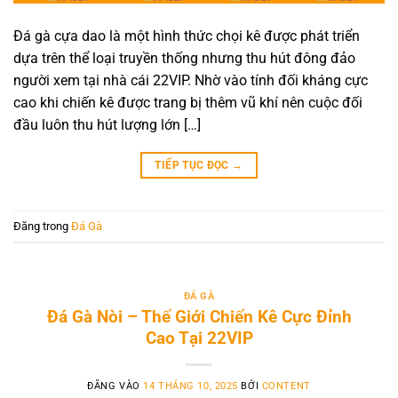
Đá gà cựa dao là một hình thức chọi kê được phát triển
dựa trên thể loại truyền thống nhưng thu hút đông đảo
người xem tại nhà cái 22VIP. Nhờ vào tính đối kháng cực
cao khi chiến kê được trang bị thêm vũ khí nên cuộc đối
đầu luôn thu hút lượng lớn […]
TIẾP TỤC ĐỌC
→
Đăng trong
Đá Gà
ĐÁ GÀ
Đá Gà Nòi – Thế Giới Chiến Kê Cực Đỉnh
Cao Tại 22VIP
ĐĂNG VÀO
14 THÁNG 10, 2025
BỞI
CONTENT