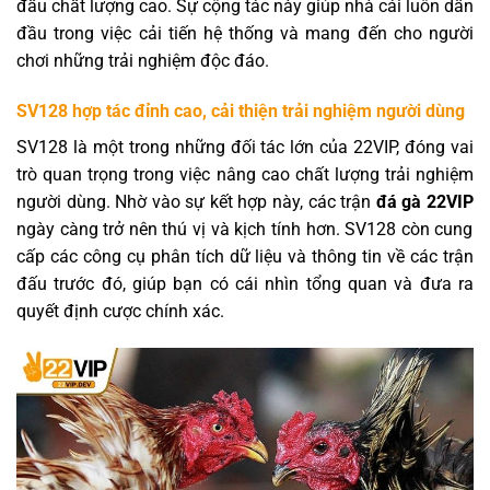
đấu chất lượng cao. Sự cộng tác này giúp nhà cái luôn dẫn
đầu trong việc cải tiến hệ thống và mang đến cho người
chơi những trải nghiệm độc đáo.
SV128 hợp tác đỉnh cao, cải thiện trải nghiệm người dùng
SV128 là một trong những đối tác lớn của 22VIP, đóng vai
trò quan trọng trong việc nâng cao chất lượng trải nghiệm
người dùng. Nhờ vào sự kết hợp này, các trận
đá gà 22VIP
ngày càng trở nên thú vị và kịch tính hơn. SV128 còn cung
cấp các công cụ phân tích dữ liệu và thông tin về các trận
đấu trước đó, giúp bạn có cái nhìn tổng quan và đưa ra
quyết định cược chính xác.