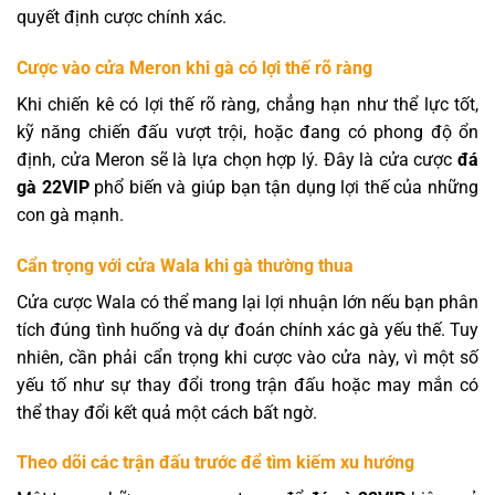
quyết định cược chính xác.
Cược vào cửa Meron khi gà có lợi thế rõ ràng
Khi chiến kê có lợi thế rõ ràng, chẳng hạn như thể lực tốt,
kỹ năng chiến đấu vượt trội, hoặc đang có phong độ ổn
định, cửa Meron sẽ là lựa chọn hợp lý. Đây là cửa cược
đá
gà 22VIP
phổ biến và giúp bạn tận dụng lợi thế của những
con gà mạnh.
Cẩn trọng với cửa Wala khi gà thường thua
Cửa cược Wala có thể mang lại lợi nhuận lớn nếu bạn phân
tích đúng tình huống và dự đoán chính xác gà yếu thế. Tuy
nhiên, cần phải cẩn trọng khi cược vào cửa này, vì một số
yếu tố như sự thay đổi trong trận đấu hoặc may mắn có
thể thay đổi kết quả một cách bất ngờ.
Theo dõi các trận đấu trước để tìm kiếm xu hướng