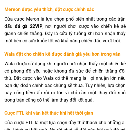
Mereon được yêu thích, đặt cược chính xác
Cửa cược Meron là lựa chọn phổ biến nhất trong các trận
đấu
đá gà 22VIP
, nơi người chơi cược vào chiến kê sẽ
giành chiến thắng. Đây là cửa lý tưởng khi bạn nhận thấy
một bên có sức khỏe tốt và khả năng chiến đấu vượt trội.
Wala đặt cho chiến kê được đánh giá yêu hơn trong ván
Wala được sử dụng khi người chơi nhận thấy một chiến kê
có phong độ yếu hoặc không đủ sức để chiến thắng đối
thủ. Đặt cược vào Wala có thể mang lại lợi nhuận lớn nếu
bạn dự đoán chính xác chúng sẽ thua. Tuy nhiên, lựa chọn
này cũng tiềm ẩn rủi ro lớn vì chỉ cần một thay đổi nhỏ
trong trận cũng có thể làm thay đổi kết quả.
Cược FTL khi ván kết thúc khi hết thời gian
Cửa cược FTL là một lựa chọn đầy thử thách cho những ai
yêu thích sự bất ngờ. Người chơi sẽ đặt vào kết quả
đá gà