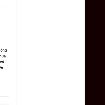
hông
thua
 cá
ến