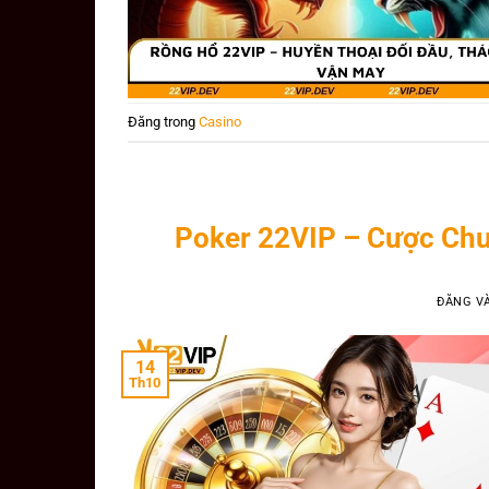
Đăng trong
Casino
Poker 22VIP – Cược Chu
ĐĂNG V
14
Th10