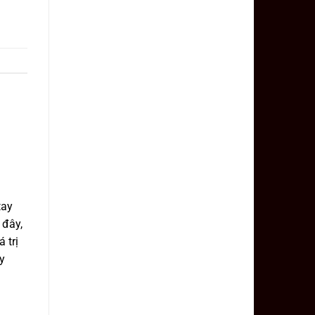
tay
 đây,
 trị
y