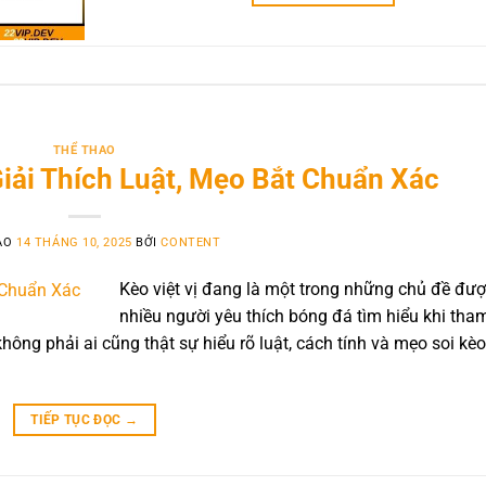
THỂ THAO
Giải Thích Luật, Mẹo Bắt Chuẩn Xác
ÀO
14 THÁNG 10, 2025
BỞI
CONTENT
Kèo việt vị đang là một trong những chủ đề đư
nhiều người yêu thích bóng đá tìm hiểu khi tha
ông phải ai cũng thật sự hiểu rõ luật, cách tính và mẹo soi kèo
TIẾP TỤC ĐỌC
→