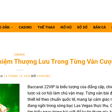
G DẪN
CASINO
THỂ THAO
NỔ HŨ
XỔ SỐ
BẮN CÁ
CASINO
ghiệm Thượng Lưu Trong Từng Ván Cượ
ÀO
14 THÁNG 10, 2025
BỞI
CONTENT
Baccarat 22VIP là biểu tượng của đẳng cấp, chi
lược và cơ hội làm chủ vận may. Từng ván bài 
thiết kế theo chuẩn quốc tế, mang lại cảm giác
đang ngồi trong sòng bạc Las Vegas thực thụ. 
tìm hiểu ngay trong bài viết để tự tin tham gia, 