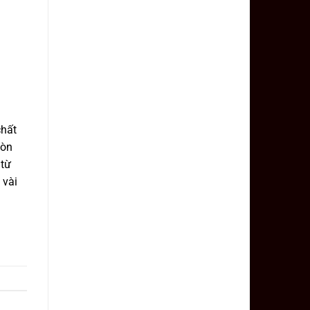
chất
còn
 từ
 vài