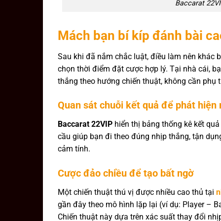
Baccarat 22VI
Mách bạn bí kíp đánh bài ca
Sau khi đã nắm chắc luật, điều làm nên khác bi
chọn thời điểm đặt cược hợp lý. Tại nhà cái, b
thắng theo hướng chiến thuật, không cần phụ
Quan sát chuỗi kết quả để phát hiện
Baccarat 22VIP
hiển thị bảng thống kê kết qu
cầu giúp bạn đi theo đúng nhịp thắng, tận dụ
cảm tính.
Cược đảo chiều để tạo bất ngờ
Một chiến thuật thú vị được nhiều cao thủ tại
n
gần đây theo mô hình lặp lại (ví dụ: Player – B
Chiến thuật này dựa trên xác suất thay đổi nhị