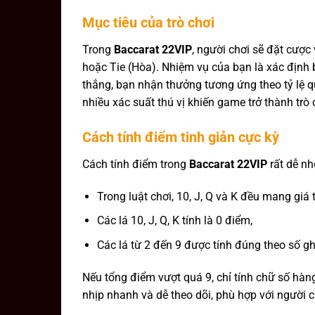
Mục tiêu của trò chơi
Trong
Baccarat 22VIP
, người chơi sẽ đặt cược
hoặc Tie (Hòa). Nhiệm vụ của bạn là xác định
thắng, bạn nhận thưởng tương ứng theo tỷ lệ 
nhiều xác suất thú vị khiến game trở thành trò
Cách tính điểm tinh giản cực kỳ
Cách tính điểm trong
Baccarat 22VIP
rất dễ nh
Trong luật chơi, 10, J, Q và K đều mang giá t
Các lá 10, J, Q, K tính là 0 điểm,
Các lá từ 2 đến 9 được tính đúng theo số ghi
Nếu tổng điểm vượt quá 9, chỉ tính chữ số hàng
nhịp nhanh và dễ theo dõi, phù hợp với người c