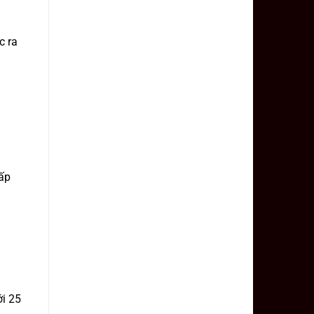
c ra
hấp
ới 25