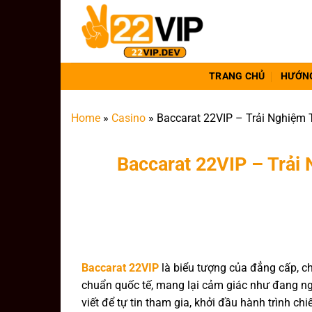
Bỏ
qua
nội
dung
TRANG CHỦ
HƯỚN
Home
»
Casino
»
Baccarat 22VIP – Trải Nghiệm
Baccarat 22VIP – Trải
Baccarat 22VIP
là biểu tượng của đẳng cấp, ch
chuẩn quốc tế, mang lại cảm giác như đang ngồ
viết để tự tin tham gia, khởi đầu hành trình ch