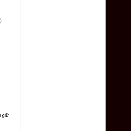
)
u giữ