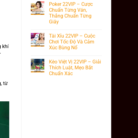
Poker 22VIP – Cược
Chuẩn Từng Ván,
Thắng Chuẩn Từng
Giây
Tài Xỉu 22VIP – Cuộc
Chơi Tốc Độ Và Cảm
 khí
Xúc Bùng Nổ
r
Kèo Việt Vị 22VIP – Giải
Thích Luật, Mẹo Bắt
Chuẩn Xác
, từ