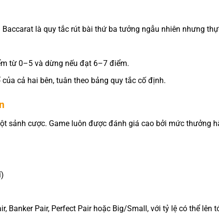
Baccarat là quy tắc rút bài thứ ba tưởng ngẫu nhiên nhưng thự
iểm từ 0–5 và dừng nếu đạt 6–7 điểm.
ố của cả hai bên, tuân theo bảng quy tắc cố định.
ín
a một sảnh cược. Game luôn được đánh giá cao bởi mức thưởng 
í)
 Banker Pair, Perfect Pair hoặc Big/Small, với tỷ lệ có thể lên t