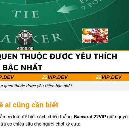
 quen thuộc được yêu thích bậc nhất
ế ai cũng cần biết
ắm rõ luật để biết cách chiến thắng.
Baccarat 22VIP
giữ nguyên
 vừa có chiều sâu cho người chơi kỳ cựu: