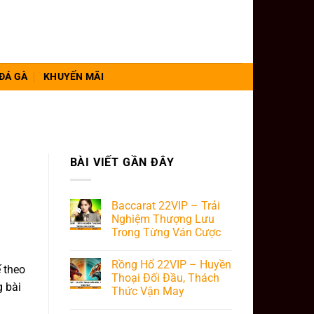
ĐÁ GÀ
KHUYẾN MÃI
BÀI VIẾT GẦN ĐÂY
Baccarat 22VIP – Trải
Nghiệm Thượng Lưu
Trong Từng Ván Cược
Rồng Hổ 22VIP – Huyền
 theo
Thoại Đối Đầu, Thách
g bài
Thức Vận May