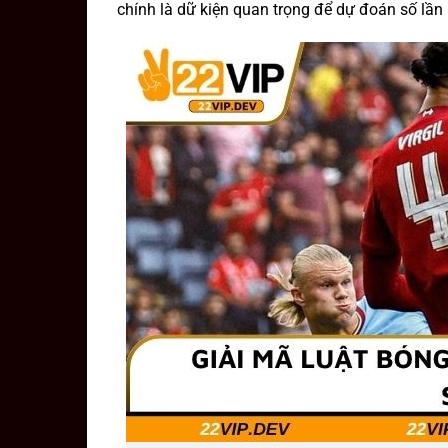
chính là dữ kiện quan trọng để dự đoán số lần