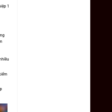
hiệp 1
ững
ện
nhiều
kiểm
úp