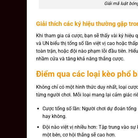
Giải mã luật bón
Giải thích các ký hiệu thường gặp tr
Khi tham gia cá cược, bạn sẽ thấy vài ký hiệu
và UN biểu thị tổng số lần việt vị cao hoặc thấ
toàn trận, hoặc đội nào phạm lỗi đầu tiên. Hiể
nhầm cửa và tăng khả năng thắng cược.
Điểm qua các loại kèo phổ b
Không chỉ có một hình thức duy nhất, loại cượ
từng người chơi. Mỗi loại mang lại cảm giác ri
Cược tổng số lần: Người chơi dự đoán tổng 
hay không.
Đội nào việt vị nhiều hơn: Tập trung vào sự 
một bên, cơ hội thắng sẽ cao hơn.