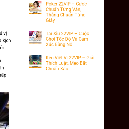
Poker 22VIP – Cược
Chuẩn Từng Ván,
Thắng Chuẩn Từng
Giây
ú vị
Tài Xỉu 22VIP – Cuộc
Chơi Tốc Độ Và Cảm
à kịch
Xúc Bùng Nổ
ỗi.
Kèo Việt Vị 22VIP – Giải
n
Thích Luật, Mẹo Bắt
ân
Chuẩn Xác
 hấp