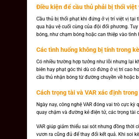
Điều kiện để cầu thủ phải bị thổi việt 
Cầu thủ bị thổi phạt khi đứng ở vị trí việt vị t
qua hậu vệ cuối cùng của đội đối phương. Tuy n
bóng, như chạm bóng hoặc can thiệp vào tình hu
Các tình huống không bị tính trong kè
Có nhiều trường hợp tưởng như lỗi nhưng lại kh
biên hay phạt góc thì dù có đứng ở vị trí cao 
cầu thủ nhận bóng từ đường chuyền về hoặc bó
Cách trọng tài và VAR xác định trong
Ngày nay, công nghệ VAR đóng vai trò cực kỳ qu
quay chậm và đường kẻ điện tử, các trọng tài c
VAR giúp giảm thiểu sai sót nhưng đồng thời c
vươn ra cũng đủ để thay đổi kết quả. Khi soi k