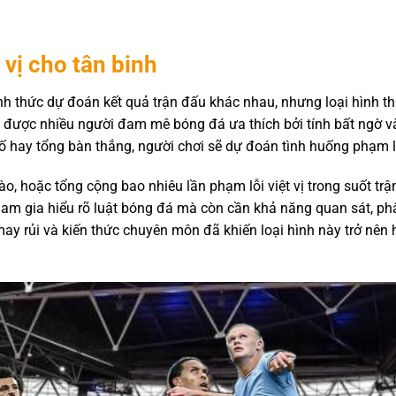
t vị cho tân binh
hình thức dự đoán kết quả trận đấu khác nhau, nhưng loại hình th
n được nhiều người đam mê bóng đá ưa thích bởi tính bất ngờ v
số hay tổng bàn thắng, người chơi sẽ dự đoán tình huống phạm l
o, hoặc tổng cộng bao nhiêu lần phạm lỗi việt vị trong suốt trậ
ham gia hiểu rõ luật bóng đá mà còn cần khả năng quan sát, ph
 may rủi và kiến thức chuyên môn đã khiến loại hình này trở nên