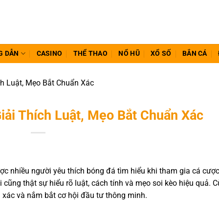
G DẪN
CASINO
THỂ THAO
NỔ HŨ
XỔ SỐ
BẮN CÁ
ích Luật, Mẹo Bắt Chuẩn Xác
Giải Thích Luật, Mẹo Bắt Chuẩn Xác
c nhiều người yêu thích bóng đá tìm hiểu khi tham gia cá cược
cũng thật sự hiểu rõ luật, cách tính và mẹo soi kèo hiệu quả. 
h xác và nắm bắt cơ hội đầu tư thông minh.