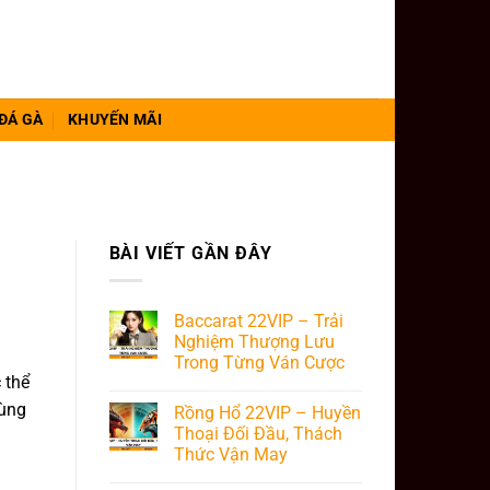
ĐÁ GÀ
KHUYẾN MÃI
BÀI VIẾT GẦN ĐÂY
Baccarat 22VIP – Trải
Nghiệm Thượng Lưu
Trong Từng Ván Cược
 thể
Cùng
Rồng Hổ 22VIP – Huyền
Thoại Đối Đầu, Thách
Thức Vận May