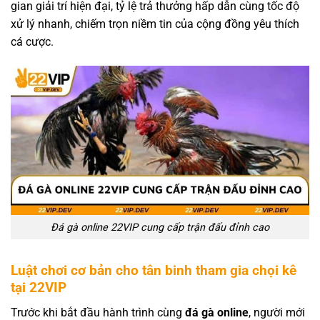
gian giải trí hiện đại, tỷ lệ trả thưởng hấp dẫn cùng tốc độ
xử lý nhanh, chiếm trọn niềm tin của cộng đồng yêu thích
cá cược.
Đá gà online 22VIP cung cấp trận đấu đỉnh cao
Luật chơi cơ bản cho tân binh tham gia chọi kê
tại 22VIP
Trước khi bắt đầu hành trình cùng
đá gà online
, người mới