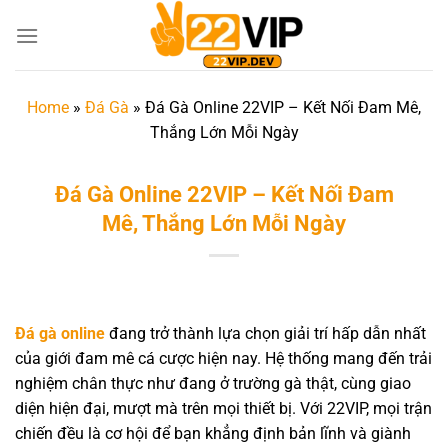
Bỏ
qua
nội
dung
Home
»
Đá Gà
»
Đá Gà Online 22VIP – Kết Nối Đam Mê,
Thắng Lớn Mỗi Ngày
Đá Gà Online 22VIP – Kết Nối Đam
Mê, Thắng Lớn Mỗi Ngày
Đá gà online
đang trở thành lựa chọn giải trí hấp dẫn nhất
của giới đam mê cá cược hiện nay. Hệ thống mang đến trải
nghiệm chân thực như đang ở trường gà thật, cùng giao
diện hiện đại, mượt mà trên mọi thiết bị. Với 22VIP, mọi trận
chiến đều là cơ hội để bạn khẳng định bản lĩnh và giành