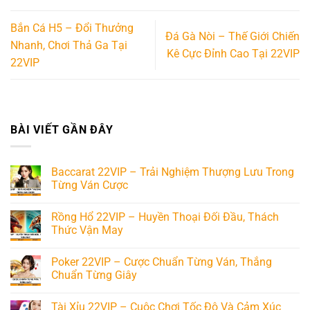
Bắn Cá H5 – Đổi Thưởng
Đá Gà Nòi – Thế Giới Chiến
Nhanh, Chơi Thả Ga Tại
Kê Cực Đỉnh Cao Tại 22VIP
22VIP
BÀI VIẾT GẦN ĐÂY
Baccarat 22VIP – Trải Nghiệm Thượng Lưu Trong
Từng Ván Cược
Rồng Hổ 22VIP – Huyền Thoại Đối Đầu, Thách
Thức Vận May
Poker 22VIP – Cược Chuẩn Từng Ván, Thắng
Chuẩn Từng Giây
Tài Xỉu 22VIP – Cuộc Chơi Tốc Độ Và Cảm Xúc