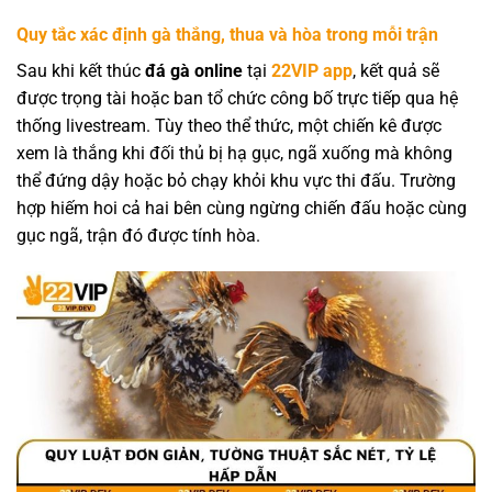
Quy tắc xác định gà thắng, thua và hòa trong mỗi trận
Sau khi kết thúc
đá gà online
tại
22VIP app
, kết quả sẽ
được trọng tài hoặc ban tổ chức công bố trực tiếp qua hệ
thống livestream. Tùy theo thể thức, một chiến kê được
xem là thắng khi đối thủ bị hạ gục, ngã xuống mà không
thể đứng dậy hoặc bỏ chạy khỏi khu vực thi đấu. Trường
hợp hiếm hoi cả hai bên cùng ngừng chiến đấu hoặc cùng
gục ngã, trận đó được tính hòa.