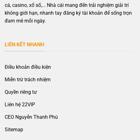
cá, casino, xổ số,... Nhà cái mang đến trải nghiệm giải trí
không giới hạn, nhanh tay đăng ký tài khoản để sống trọn
đam mê mỗi ngày.
LIÊN KẾT NHANH
Điều khoản điều kiện
Miễn trừ trách nhiệm
Quyền riêng tư
Liên hệ 22VIP
CEO Nguyễn Thanh Phú
Sitemap