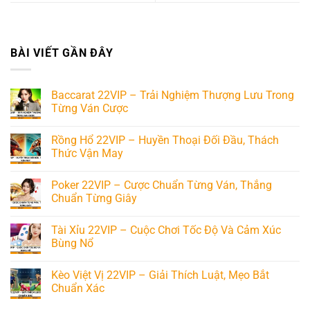
BÀI VIẾT GẦN ĐÂY
Baccarat 22VIP – Trải Nghiệm Thượng Lưu Trong
Từng Ván Cược
Rồng Hổ 22VIP – Huyền Thoại Đối Đầu, Thách
Thức Vận May
Poker 22VIP – Cược Chuẩn Từng Ván, Thắng
Chuẩn Từng Giây
Tài Xỉu 22VIP – Cuộc Chơi Tốc Độ Và Cảm Xúc
Bùng Nổ
Kèo Việt Vị 22VIP – Giải Thích Luật, Mẹo Bắt
Chuẩn Xác