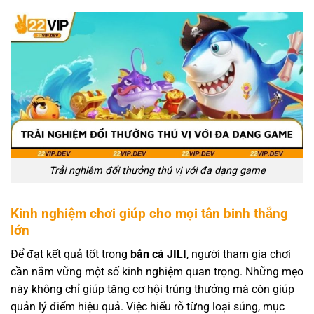
Trải nghiệm đổi thưởng thú vị với đa dạng game
Kinh nghiệm chơi giúp cho mọi tân binh thắng
lớn
Để đạt kết quả tốt trong
bắn cá JILI
, người tham gia chơi
cần nắm vững một số kinh nghiệm quan trọng. Những mẹo
này không chỉ giúp tăng cơ hội trúng thưởng mà còn giúp
quản lý điểm hiệu quả. Việc hiểu rõ từng loại súng, mục