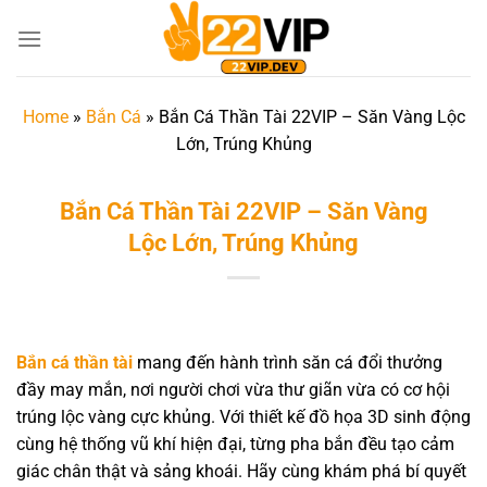
Bỏ
qua
nội
dung
Home
»
Bắn Cá
»
Bắn Cá Thần Tài 22VIP – Săn Vàng Lộc
Lớn, Trúng Khủng
Bắn Cá Thần Tài 22VIP – Săn Vàng
Lộc Lớn, Trúng Khủng
Bắn cá thần tài
mang đến hành trình săn cá đổi thưởng
đầy may mắn, nơi người chơi vừa thư giãn vừa có cơ hội
trúng lộc vàng cực khủng. Với thiết kế đồ họa 3D sinh động
cùng hệ thống vũ khí hiện đại, từng pha bắn đều tạo cảm
giác chân thật và sảng khoái. Hãy cùng khám phá bí quyết