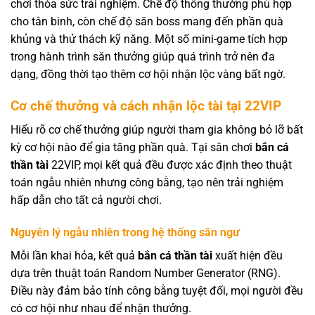
chơi thỏa sức trải nghiệm. Chế độ thông thường phù hợp
cho tân binh, còn chế độ săn boss mang đến phần quà
khủng và thử thách kỹ năng. Một số mini-game tích hợp
trong hành trình săn thưởng giúp quá trình trở nên đa
dạng, đồng thời tạo thêm cơ hội nhận lộc vàng bất ngờ.
Cơ chế thưởng và cách nhận lộc tài tại 22VIP
Hiểu rõ cơ chế thưởng giúp người tham gia không bỏ lỡ bất
kỳ cơ hội nào để gia tăng phần quà. Tại sân chơi
bắn cá
thần tài
22VIP, mọi kết quả đều được xác định theo thuật
toán ngẫu nhiên nhưng công bằng, tạo nên trải nghiệm
hấp dẫn cho tất cả người chơi.
Nguyên lý ngẫu nhiên trong hệ thống săn ngư
Mỗi lần khai hỏa, kết quả
bắn cá thần tài
xuất hiện đều
dựa trên thuật toán Random Number Generator (RNG).
Điều này đảm bảo tính công bằng tuyệt đối, mọi người đều
có cơ hội như nhau để nhận thưởng.