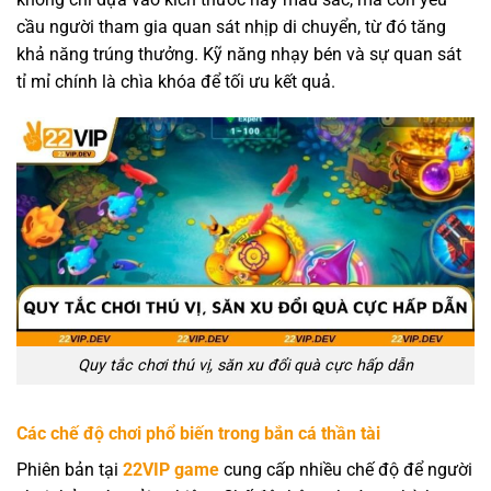
cầu người tham gia quan sát nhịp di chuyển, từ đó tăng
khả năng trúng thưởng. Kỹ năng nhạy bén và sự quan sát
tỉ mỉ chính là chìa khóa để tối ưu kết quả.
Quy tắc chơi thú vị, săn xu đổi quà cực hấp dẫn
Các chế độ chơi phổ biến trong bắn cá thần tài
Phiên bản tại
22VIP game
cung cấp nhiều chế độ để người