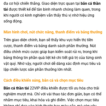
đa cơ hội chiến thắng. Giao diện trực quan tại
bắn cá thần
tài
được thiết kế để tân binh nhanh chóng làm quen, trong
khi người có kinh nghiệm vẫn thấy thú vị nhờ hiệu ứng
sống động.
Màn hình chơi, nút chức năng, thanh điểm và bảng thưởng
Trên giao diện chính, bạn sẽ thấy khu vực hiển thị tiền
cược, thanh điểm và bảng danh sách phần thưởng. Nút
điều chỉnh mức cược giúp bạn kiểm soát rủi ro, trong khi
bảng thông tin phần quà liệt kê chi tiết giá trị của từng sinh
vật quý. Nhờ vậy, người chơi dễ dàng xác định mục tiêu và
lập chiến lược săn phần thưởng lớn nhất.
Cách điều khiển súng, bắn cá và chọn mục tiêu
Bắn cá thần tài
22VIP điều khiển được tối ưu hóa cho trải
nghiệm mượt mà. Chỉ với vài thao tác đơn giản, bạn có thể
nhắm mục tiêu, khai hỏa và ghi điểm. Việc chọn mục tiêu
không chỉ dựa vào kích thước hay màu sắc, mà còn yêu