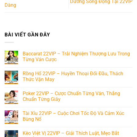
Dương Sống Động Tại 22VIP
Dàng
BÀI VIẾT GẦN ĐÂY
Baccarat 22VIP – Trải Nghiệm Thượng Lưu Trong
Từng Ván Cược
Rồng Hổ 22VIP – Huyền Thoại Đối Đầu, Thách
Thức Vận May
Poker 22VIP – Cược Chuẩn Từng Ván, Thắng
Chuẩn Từng Giây
Tài Xỉu 22VIP – Cuộc Chơi Tốc Độ Và Cảm Xúc
Bùng Nổ
Kèo Việt Vị 22VIP – Giải Thích Luật, Mẹo Bắt