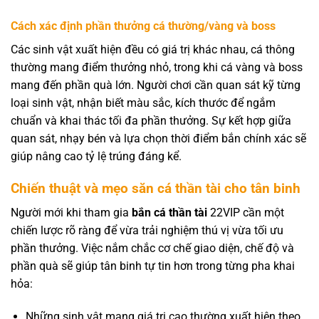
Cách xác định phần thưởng cá thường/vàng và boss
Các sinh vật xuất hiện đều có giá trị khác nhau, cá thông
thường mang điểm thưởng nhỏ, trong khi cá vàng và boss
mang đến phần quà lớn. Người chơi cần quan sát kỹ từng
loại sinh vật, nhận biết màu sắc, kích thước để ngắm
chuẩn và khai thác tối đa phần thưởng. Sự kết hợp giữa
quan sát, nhạy bén và lựa chọn thời điểm bắn chính xác sẽ
giúp nâng cao tỷ lệ trúng đáng kể.
Chiến thuật và mẹo săn cá thần tài cho tân binh
Người mới khi tham gia
bắn cá thần tài
22VIP cần một
chiến lược rõ ràng để vừa trải nghiệm thú vị vừa tối ưu
phần thưởng. Việc nắm chắc cơ chế giao diện, chế độ và
phần quà sẽ giúp tân binh tự tin hơn trong từng pha khai
hỏa:
Những sinh vật mang giá trị cao thường xuất hiện theo